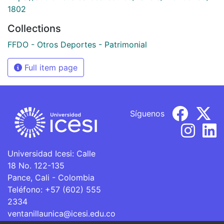
1802
Collections
FFDO - Otros Deportes - Patrimonial
Full item page
Síguenos
Universidad Icesi: Calle
18 No. 122-135
Pance, Cali - Colombia
Teléfono: +57 (602) 555
2334
ventanillaunica@icesi.edu.co