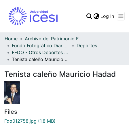
(curren
Log In
Communities & Collec
All of DSpace
Home
Archivo del Patrimonio Fotográfico y Fílmico del Valle del Cauca
Fondo Fotográfico Diario Occidente
Deportes
Statistics
FFDO - Otros Deportes - Patrimonial
Tenista caleño Mauricio Hadad
Tenista caleño Mauricio Hadad
Files
Fdo012758.jpg
(1.8 MB)