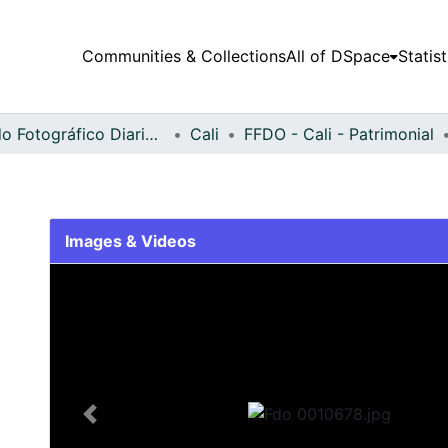
Communities & Collections
All of DSpace
Statist
Fondo Fotográfico Diario Occidente
Cali
FFDO - Cali - Patrimonial
Images & Videos
Slide 1 of 1
Previous