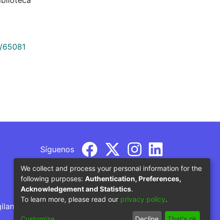
9/65081
Síguenos
We collect and process your personal information for the
following purposes:
Authentication, Preferences,
Acknowledgement and Statistics
.
To learn more, please read our
privacy policy
.
gilancia por parte del Ministerio de Educación
Customize
Decline
That's ok