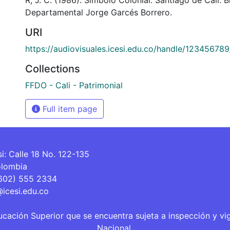
Departamental Jorge Garcés Borrero.
URI
https://audiovisuales.icesi.edu.co/handle/12345678
Collections
FFDO - Cali - Patrimonial
Full item page
si: Calle 18 No. 122-135
olombia
(602) 555 2334
@icesi.edu.co
ucación Superior que se encuentra sujeta a inspección y vi
Nacional.