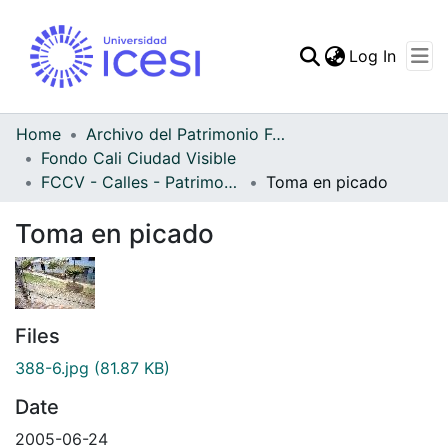
(curren
Log In
Communities & Collec
All of DSpace
Home
Archivo del Patrimonio Fotográfico y Fílmico del Valle del Cauca
Fondo Cali Ciudad Visible
Statistics
FCCV - Calles - Patrimonial
Toma en picado
Toma en picado
Files
388-6.jpg
(81.87 KB)
Date
2005-06-24