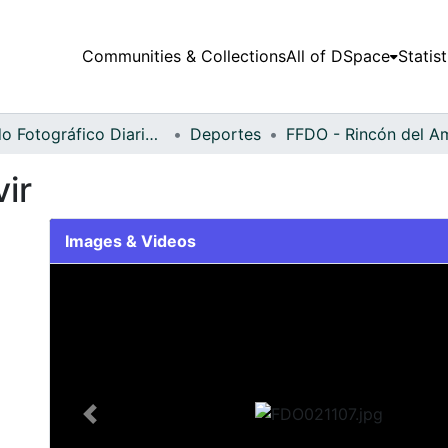
Communities & Collections
All of DSpace
Statist
Fondo Fotográfico Diario Occidente
Deportes
vir
Images & Videos
Slide 1 of 2
Previous