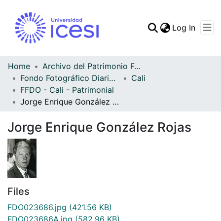
(curren
Log In
Communities & Collec
All of DSpace
Home
Archivo del Patrimonio Fotográfico y Fílmico del Valle del Cauca
Fondo Fotográfico Diario Occidente
Cali
Statistics
FFDO - Cali - Patrimonial
Jorge Enrique González Rojas
Jorge Enrique González Rojas
Files
FDO023686.jpg
(421.56 KB)
FDO023686A.jpg
(582.96 KB)