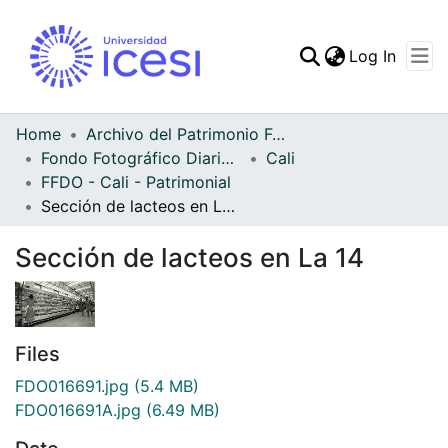
(curren
Log In
Communities & Collec
All of DSpace
Home
Archivo del Patrimonio Fotográfico y Fílmico del Valle del Cauca
Fondo Fotográfico Diario Occidente
Cali
Statistics
FFDO - Cali - Patrimonial
Sección de lacteos en La 14
Sección de lacteos en La 14
Files
FDO016691.jpg
(5.4 MB)
FDO016691A.jpg
(6.49 MB)