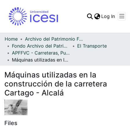
(curren
Log In
Communities & Collec
All of DSpace
Home
Archivo del Patrimonio Fotográfico y Fílmico del Valle del Cauca
Fondo Archivo del Patrimonio Fotográfico y Fílmico del Valle del Cauca
El Transporte
Statistics
APFFVC - Carreteras, Puentes - Patrimonial
Máquinas utilizadas en la construcción de la carretera Cartago - Alcalá
Máquinas utilizadas en la
construcción de la carretera
Cartago - Alcalá
Files