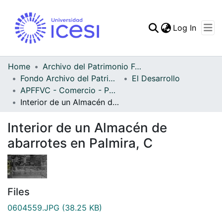
(curren
Log In
Communities & Collec
All of DSpace
Home
Archivo del Patrimonio Fotográfico y Fílmico del Valle del Cauca
Fondo Archivo del Patrimonio Fotográfico y Fílmico del Valle del Cauca
El Desarrollo
Statistics
APFFVC - Comercio - Patrimonial
Interior de un Almacén de abarrotes en Palmira, C
Interior de un Almacén de
abarrotes en Palmira, C
Files
0604559.JPG
(38.25 KB)