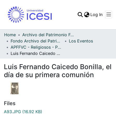
(curren
Log In
Communities & Collec
All of DSpace
Home
Archivo del Patrimonio Fotográfico y Fílmico del Valle del Cauca
Fondo Archivo del Patrimonio Fotográfico y Fílmico del Valle del Cauca
Los Eventos
Statistics
APFFVC - Religiosos - Patrimonial
Luis Fernando Caicedo Bonilla, el día de su primera comunión
Luis Fernando Caicedo Bonilla, el
día de su primera comunión
Files
A93.JPG
(16.92 KB)