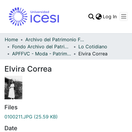
(curren
Log In
Communities & Collec
All of DSpace
Home
Archivo del Patrimonio Fotográfico y Fílmico del Valle del Cauca
Fondo Archivo del Patrimonio Fotográfico y Fílmico del Valle del Cauca
Lo Cotidiano
Statistics
APFFVC - Moda - Patrimonial
Elvira Correa
Elvira Correa
Files
0100211.JPG
(25.59 KB)
Date