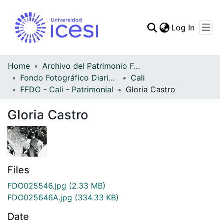
(curren
Log In
Communities & Collec
All of DSpace
Home
Archivo del Patrimonio Fotográfico y Fílmico del Valle del Cauca
Fondo Fotográfico Diario Occidente
Cali
Statistics
FFDO - Cali - Patrimonial
Gloria Castro
Gloria Castro
Files
FDO025546.jpg
(2.33 MB)
FDO025646A.jpg
(334.33 KB)
Date