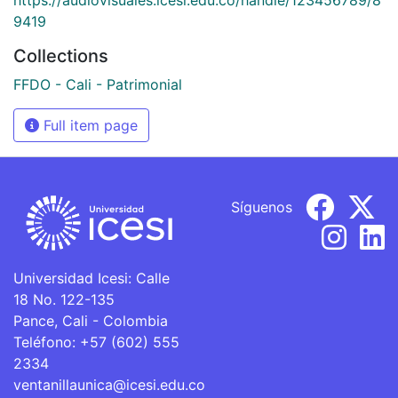
9419
Collections
FFDO - Cali - Patrimonial
Full item page
Síguenos
Universidad Icesi: Calle
18 No. 122-135
Pance, Cali - Colombia
Teléfono: +57 (602) 555
2334
ventanillaunica@icesi.edu.co