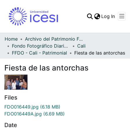
(curren
Log In
Communities & Collec
All of DSpace
Home
Archivo del Patrimonio Fotográfico y Fílmico del Valle del Cauca
Fondo Fotográfico Diario Occidente
Cali
Statistics
FFDO - Cali - Patrimonial
Fiesta de las antorchas
Fiesta de las antorchas
Files
FDO016449.jpg
(6.18 MB)
FDO016449A.jpg
(6.69 MB)
Date