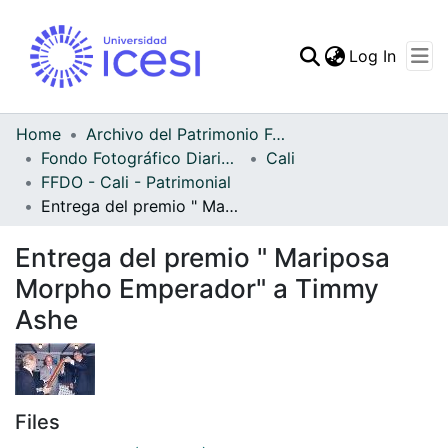
(curren
Log In
Communities & Collec
All of DSpace
Home
Archivo del Patrimonio Fotográfico y Fílmico del Valle del Cauca
Fondo Fotográfico Diario Occidente
Cali
Statistics
FFDO - Cali - Patrimonial
Entrega del premio " Mariposa Morpho Emperador" a Timmy Ashe
Entrega del premio " Mariposa
Morpho Emperador" a Timmy
Ashe
Files