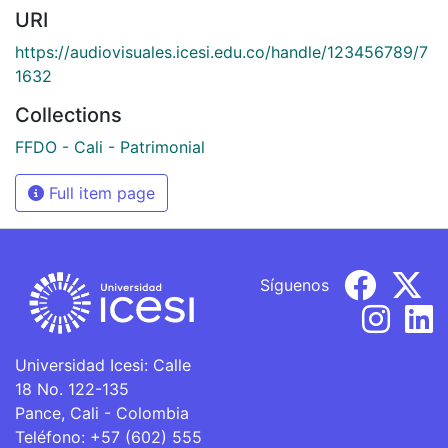
URI
https://audiovisuales.icesi.edu.co/handle/123456789/7
1632
Collections
FFDO - Cali - Patrimonial
Full item page
Síguenos
Universidad Icesi: Calle
18 No. 122-135
Pance, Cali - Colombia
Teléfono: +57 (602) 555