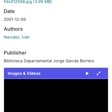
Fdo012588.jpg
(3.99 MB)
Date
2001-12-09
Authors
Narváez, Iván
Publisher
Biblioteca Departamental Jorge Garcés Borrero
Images & Videos
Slide 1 of 1