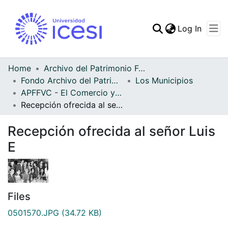
(curren
Log In
Communities & Collec
All of DSpace
Home
Archivo del Patrimonio Fotográfico y Fílmico del Valle del Cauca
Fondo Archivo del Patrimonio Fotográfico y Fílmico del Valle del Cauca
Los Municipios
Statistics
APFFVC - El Comercio y las Haciendas - Patrimonial
Recepción ofrecida al señor Luis E
Recepción ofrecida al señor Luis
E
Files
0501570.JPG
(34.72 KB)