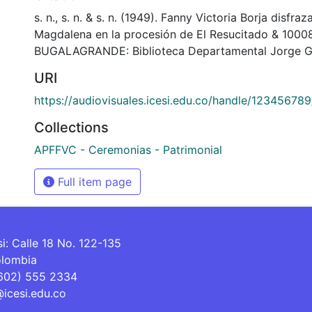
s. n., s. n. & s. n. (1949). Fanny Victoria Borja disfra
Magdalena en la procesión de El Resucitado & 1000
BUGALAGRANDE: Biblioteca Departamental Jorge Ga
URI
https://audiovisuales.icesi.edu.co/handle/12345678
Collections
APFFVC - Ceremonias - Patrimonial
Full item page
si: Calle 18 No. 122-135
olombia
(602) 555 2334
@icesi.edu.co