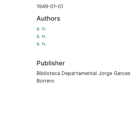
1949-01-01
Authors
s. n.
s. n.
s. n.
Publisher
Biblioteca Departamental Jorge Garces
Borrero