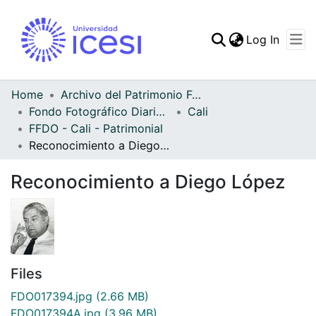
(curren
Log In
Communities & Collec
All of DSpace
Home
Archivo del Patrimonio Fotográfico y Fílmico del Valle del Cauca
Fondo Fotográfico Diario Occidente
Cali
Statistics
FFDO - Cali - Patrimonial
Reconocimiento a Diego López
Reconocimiento a Diego López
Files
FDO017394.jpg
(2.66 MB)
FDO017394A.jpg
(3.96 MB)