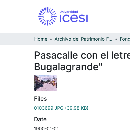
Home
Archivo del Patrimonio Fotográfico y Fílmico del Valle del Cauca
Pasacalle con el let
Bugalagrande"
Files
0103699.JPG
(39.98 KB)
Date
1900-01-01