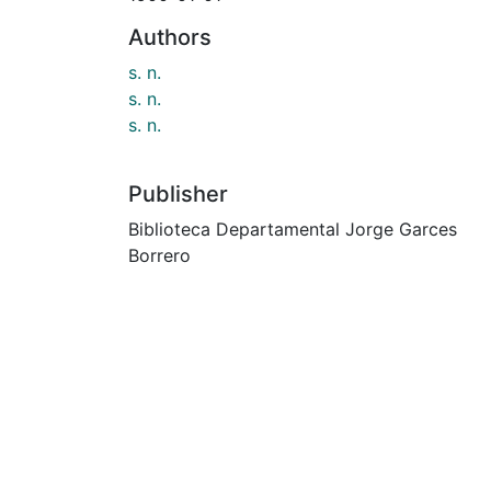
Authors
s. n.
s. n.
s. n.
Publisher
Biblioteca Departamental Jorge Garces
Borrero