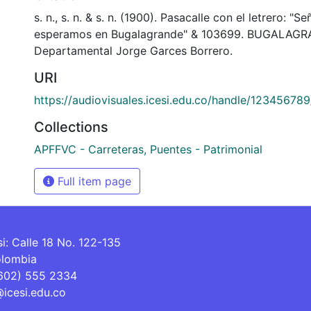
s. n., s. n. & s. n. (1900). Pasacalle con el letrero: "S
esperamos en Bugalagrande" & 103699. BUGALAGRA
Departamental Jorge Garces Borrero.
URI
https://audiovisuales.icesi.edu.co/handle/12345678
Collections
APFFVC - Carreteras, Puentes - Patrimonial
Full item page
si: Calle 18 No. 122-135
olombia
(602) 555 2334
@icesi.edu.co