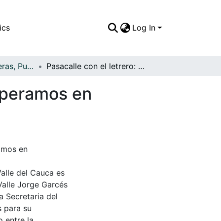
ics
Log In
APFFVC - Carreteras, Puentes - Patrimonial
Pasacalle con el letrero: "Señor presidente, lo esperamos en Bugalagrande"
esperamos en
ramos en
Valle del Cauca es
Valle Jorge Garcés
a Secretaria del
s para su
 entre la