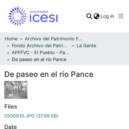
(curren
Log In
Communities & Collec
All of DSpace
Home
Archivo del Patrimonio Fotográfico y Fílmico del Valle del Cauca
Fondo Archivo del Patrimonio Fotográfico y Fílmico del Valle del Cauca
La Gente
Statistics
APFFVC - El Pueblo - Patrimonial
De paseo en el río Pance
De paseo en el río Pance
Files
0500935.JPG
(37.99 KB)
Date