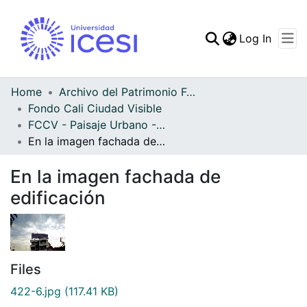
(curren
Log In
Communities & Collec
All of DSpace
Home
Archivo del Patrimonio Fotográfico y Fílmico del Valle del Cauca
Fondo Cali Ciudad Visible
Statistics
FCCV - Paisaje Urbano - Patrimonial
En la imagen fachada de edificación
En la imagen fachada de
edificación
Files
422-6.jpg
(117.41 KB)