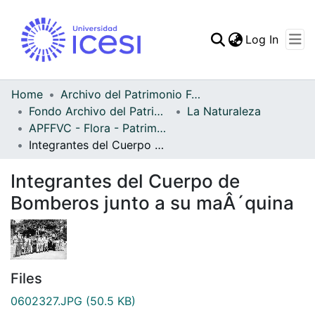
(curren
Log In
Communities & Collec
All of DSpace
Home
Archivo del Patrimonio Fotográfico y Fílmico del Valle del Cauca
Fondo Archivo del Patrimonio Fotográfico y Fílmico del Valle del Cauca
La Naturaleza
Statistics
APFFVC - Flora - Patrimonial
Integrantes del Cuerpo de Bomberos junto a su maÂ´quina
Integrantes del Cuerpo de
Bomberos junto a su maÂ´quina
Files
0602327.JPG
(50.5 KB)