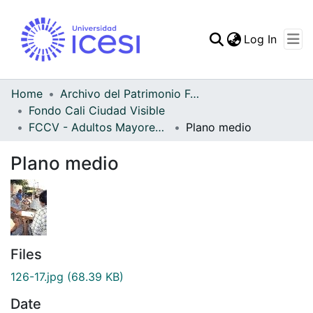
(curren
Log In
Communities & Collec
All of DSpace
Home
Archivo del Patrimonio Fotográfico y Fílmico del Valle del Cauca
Fondo Cali Ciudad Visible
Statistics
FCCV - Adultos Mayores - Patrimonial
Plano medio
Plano medio
Files
126-17.jpg
(68.39 KB)
Date