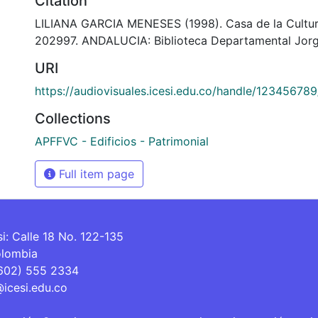
Citation
LILIANA GARCIA MENESES (1998). Casa de la Cultur
202997. ANDALUCIA: Biblioteca Departamental Jorg
URI
https://audiovisuales.icesi.edu.co/handle/12345678
Collections
APFFVC - Edificios - Patrimonial
Full item page
si: Calle 18 No. 122-135
olombia
(602) 555 2334
@icesi.edu.co