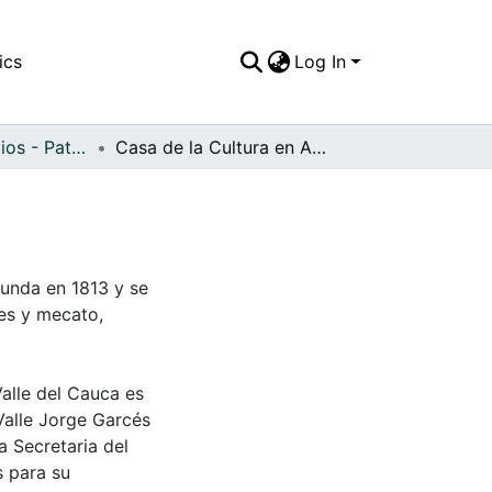
ics
Log In
APFFVC - Edificios - Patrimonial
Casa de la Cultura en Andalucía
funda en 1813 y se
ces y mecato,
Valle del Cauca es
Valle Jorge Garcés
a Secretaria del
s para su