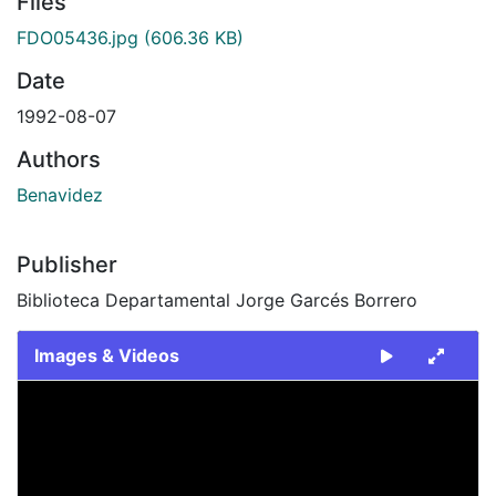
Files
FDO05436.jpg
(606.36 KB)
Date
1992-08-07
Authors
Benavidez
Publisher
Biblioteca Departamental Jorge Garcés Borrero
Images & Videos
Slide 1 of 1