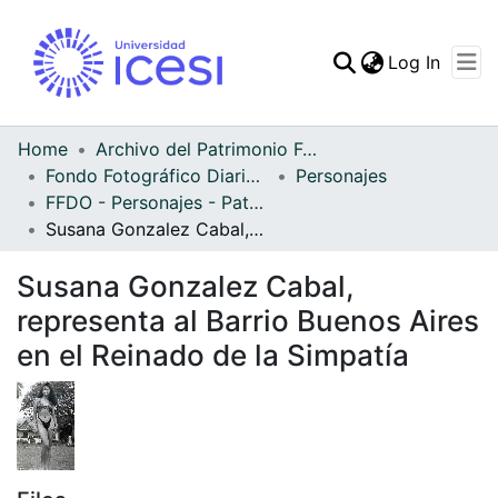
(curren
Log In
Communities & Collec
All of DSpace
Home
Archivo del Patrimonio Fotográfico y Fílmico del Valle del Cauca
Fondo Fotográfico Diario Occidente
Personajes
Statistics
FFDO - Personajes - Patrimonial
Susana Gonzalez Cabal, representa al Barrio Buenos Aires en el Reinado de la Simpatía
Susana Gonzalez Cabal,
representa al Barrio Buenos Aires
en el Reinado de la Simpatía