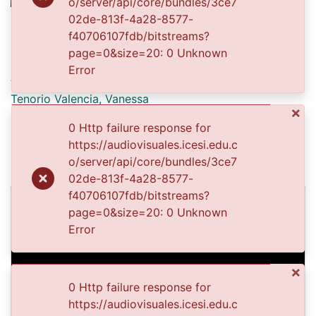
o/server/api/core/bundles/3ce7
02de-813f-4a28-8577-
Date
f40706107fdb/bitstreams?
2005-06-24
page=0&size=20: 0 Unknown
Error
Authors
Tenorio Valencia, Vanessa
×
0 Http failure response for
Publisher
https://audiovisuales.icesi.edu.c
o/server/api/core/bundles/3ce7
Biblioteca Departamental Jorge Garces Borrero
02de-813f-4a28-8577-
f40706107fdb/bitstreams?
Images & Videos
page=0&size=20: 0 Unknown
Slide 1 of 1
Error
×
0 Http failure response for
https://audiovisuales.icesi.edu.c