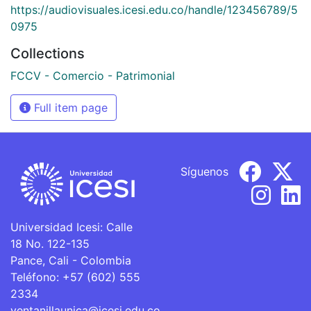
https://audiovisuales.icesi.edu.co/handle/123456789/5
0975
Collections
FCCV - Comercio - Patrimonial
Full item page
Síguenos
Universidad Icesi: Calle
18 No. 122-135
Pance, Cali - Colombia
Teléfono: +57 (602) 555
2334
ventanillaunica@icesi.edu.co