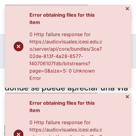
×
Error obtaining files for this
(curren
Log In
item
Communities & Collec
0 Http failure response for
All of DSpace
Home
Archivo del Patrimonio Fotográfico y Fílmico del Valle del Cauca
https://audiovisuales.icesi.edu.c
Fondo Cali Ciudad Visible
o/server/api/core/bundles/3ce7
Statistics
FCCV - Comercio - Patrimonial
02de-813f-4a28-8577-
Imagen tomada en exterior, donde se puede apreciar una vía por la que transita un hombre en una bicicleta adaptada para la venta de helados
f40706107fdb/bitstreams?
page=0&size=5: 0 Unknown
Imagen tomada en exterior,
Error
donde se puede apreciar una vía
por la que transita un hombre en
×
Error obtaining files for this
una bicicleta adaptada para la
item
venta de helados
0 Http failure response for
https://audiovisuales.icesi.edu.c