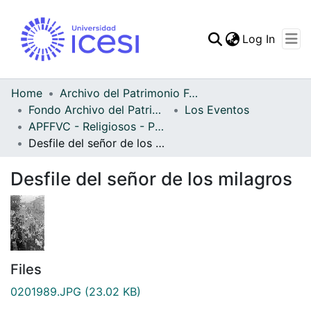
(curren
Log In
Communities & Collec
All of DSpace
Home
Archivo del Patrimonio Fotográfico y Fílmico del Valle del Cauca
Fondo Archivo del Patrimonio Fotográfico y Fílmico del Valle del Cauca
Los Eventos
Statistics
APFFVC - Religiosos - Patrimonial
Desfile del señor de los milagros
Desfile del señor de los milagros
Files
0201989.JPG
(23.02 KB)