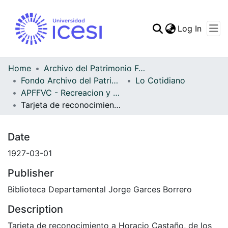
(curren
Log In
Communities & Collec
All of DSpace
Home
Archivo del Patrimonio Fotográfico y Fílmico del Valle del Cauca
Fondo Archivo del Patrimonio Fotográfico y Fílmico del Valle del Cauca
Lo Cotidiano
Statistics
APFFVC - Recreacion y Paseo - Patrimonial
Tarjeta de reconocimiento a Horacio Castaño, de los "Excursionistas de los Andes"
Date
1927-03-01
Publisher
Biblioteca Departamental Jorge Garces Borrero
Description
Tarjeta de reconocimiento a Horacio Castaño, de los