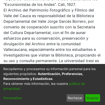
"Excursionistas de los Andes". Cali, 1927.
El Archivo del Patrimonio Fotográfico y Fílmico del
Valle del Cauca es responsabilidad de la Biblioteca
Departamental del Valle Jorge Garcés Borrero, por
convenio de cooperación suscrito con la Secretaria
del Cultura Departamental, con el fin de aunar
esfuerzos para su conservación, preservación y
divulgación del Archivo entre la comunidad
Vallecaucana, especialmente entre los estudiantes e
investigadores que visitan la Biblioteca, propiciando el
su uso y consulta permanente. La universidad Icesi es
un colaborador en el proceso de difusión, facilitando
Recopilamos y procesamos su información personal para los
la tecnología que permite la consulta de las imágenes.
siguientes propósitos:
Autenticación, Preferencias,
Reconocimiento y Estadísticas
.
Click on the image to open the gallery.
Para obtener más información, lea nuestra
política de
Citation
privacidad
.
s. n. & s. n. (1927). Tarjeta de reconocimiento a
Personalizar
Rechazar
Aceptar
Horacio Castaño, de los "Excursionistas de los Andes"