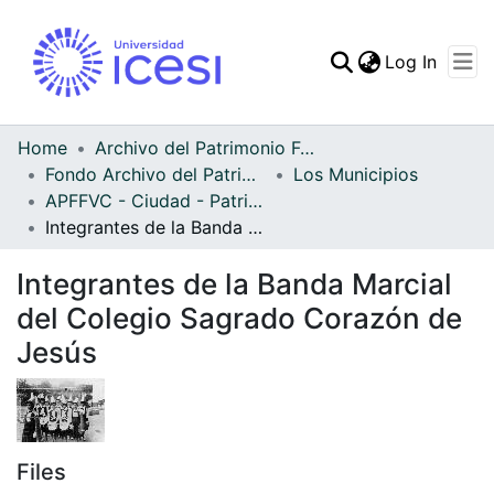
(curren
Log In
Communities & Collec
All of DSpace
Home
Archivo del Patrimonio Fotográfico y Fílmico del Valle del Cauca
Fondo Archivo del Patrimonio Fotográfico y Fílmico del Valle del Cauca
Los Municipios
Statistics
APFFVC - Ciudad - Patrimonial
Integrantes de la Banda Marcial del Colegio Sagrado Corazón de Jesús
Integrantes de la Banda Marcial
del Colegio Sagrado Corazón de
Jesús
Files