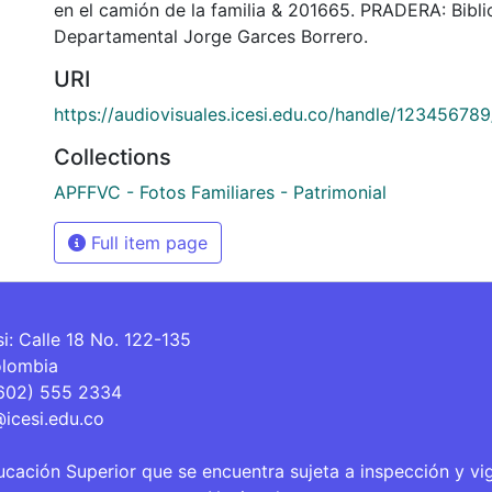
en el camión de la familia & 201665. PRADERA: Bibli
Departamental Jorge Garces Borrero.
URI
https://audiovisuales.icesi.edu.co/handle/12345678
Collections
APFFVC - Fotos Familiares - Patrimonial
Full item page
si: Calle 18 No. 122-135
olombia
(602) 555 2334
@icesi.edu.co
ucación Superior que se encuentra sujeta a inspección y vi