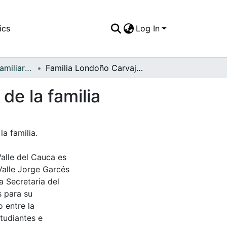
ics
Log In
APFFVC - Fotos Familiares - Patrimonial
Familia Londoño Carvajal, de paseo en el camión de la familia
de la familia
a familia.
Valle del Cauca es
Valle Jorge Garcés
a Secretaria del
s para su
 entre la
tudiantes e