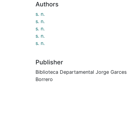
Authors
s. n.
s. n.
s. n.
s. n.
s. n.
Publisher
Biblioteca Departamental Jorge Garces
Borrero