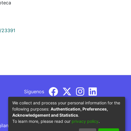
oteca
9/23391
Síguenos
We collect and process your personal information for the
following purposes:
Authentication, Preferences,
Acknowledgement and Statistics
.
To learn more, please read our
privacy policy
.
gilancia por parte del Ministerio de Educación