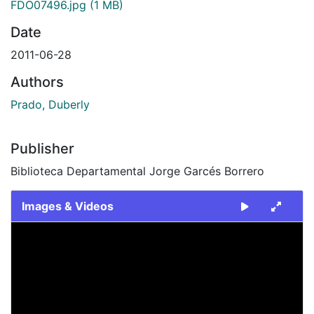
FDO07496.jpg
(1 MB)
Date
2011-06-28
Authors
Prado, Duberly
Publisher
Biblioteca Departamental Jorge Garcés Borrero
Images & Videos
Slide 1 of 1