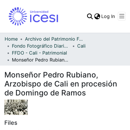
(curren
Log In
Communities & Collec
All of DSpace
Home
Archivo del Patrimonio Fotográfico y Fílmico del Valle del Cauca
Fondo Fotográfico Diario Occidente
Cali
Statistics
FFDO - Cali - Patrimonial
Monseñor Pedro Rubiano, Arzobispo de Cali en procesión de Domingo de Ramos
Monseñor Pedro Rubiano,
Arzobispo de Cali en procesión
de Domingo de Ramos
Files