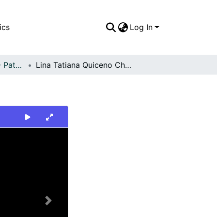
ics
Log In
FFDO - Personajes - Patrimonial
Lina Tatiana Quiceno Chacon - Candelaria
Next