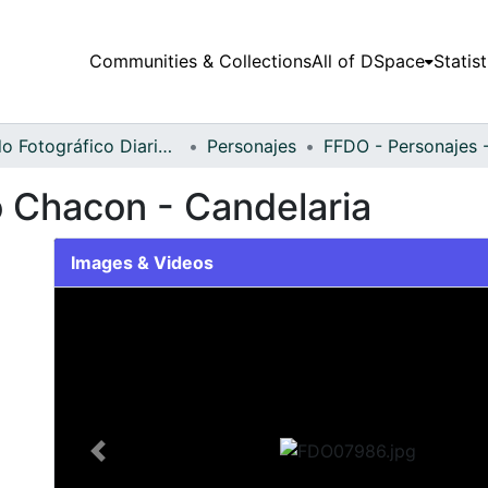
Communities & Collections
All of DSpace
Statist
Fondo Fotográfico Diario Occidente
Personajes
o Chacon - Candelaria
Images & Videos
Slide 1 of 1
Previous