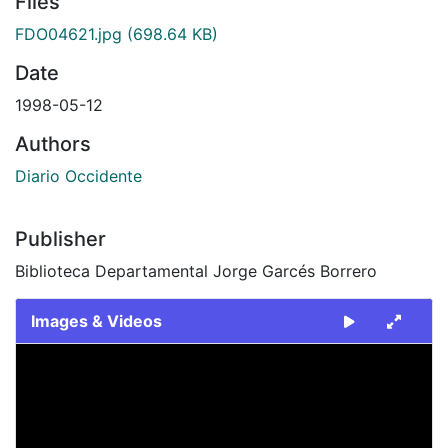
Files
FDO04621.jpg
(698.64 KB)
Date
1998-05-12
Authors
Diario Occidente
Publisher
Biblioteca Departamental Jorge Garcés Borrero
Images & Videos
Slide 1 of 1