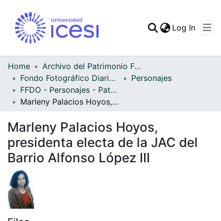
(curren
Log In
Communities & Collec
All of DSpace
Home
Archivo del Patrimonio Fotográfico y Fílmico del Valle del Cauca
Fondo Fotográfico Diario Occidente
Personajes
Statistics
FFDO - Personajes - Patrimonial
Marleny Palacios Hoyos, presidenta electa de la JAC del Barrio Alfonso López III
Marleny Palacios Hoyos,
presidenta electa de la JAC del
Barrio Alfonso López III