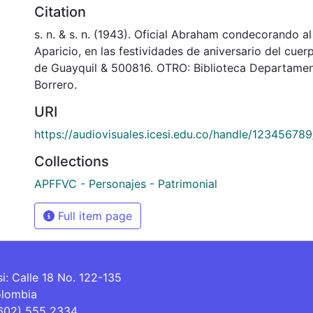
Citation
s. n. & s. n. (1943). Oficial Abraham condecorando a
Aparicio, en las festividades de aniversario del cu
de Guayquil & 500816. OTRO: Biblioteca Departamen
Borrero.
URI
https://audiovisuales.icesi.edu.co/handle/12345678
Collections
APFFVC - Personajes - Patrimonial
Full item page
si: Calle 18 No. 122-135
olombia
(602) 555 2334