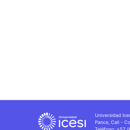
Universidad Ice
Pance, Cali - C
Teléfono: +57 