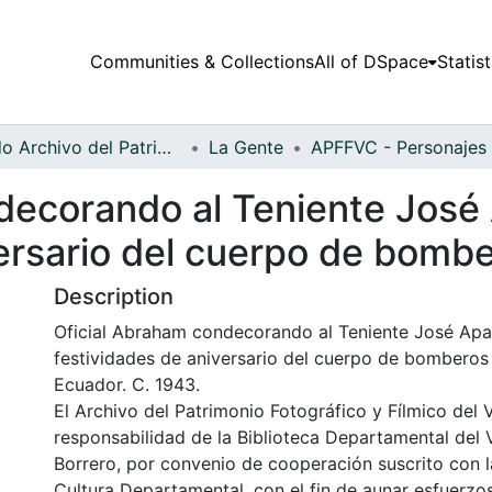
Communities & Collections
All of DSpace
Statist
Fondo Archivo del Patrimonio Fotográfico y Fílmico del Valle del Cauca
La Gente
ecorando al Teniente José A
versario del cuerpo de bomb
Description
Oficial Abraham condecorando al Teniente José Apari
festividades de aniversario del cuerpo de bomberos
Ecuador. C. 1943.
El Archivo del Patrimonio Fotográfico y Fílmico del 
responsabilidad de la Biblioteca Departamental del 
Borrero, por convenio de cooperación suscrito con l
Cultura Departamental, con el fin de aunar esfuerzo