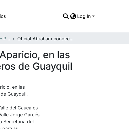
ics
Log In
APFFVC - Personajes - Patrimonial
Oficial Abraham condecorando al Teniente José Aparicio, en las festividades de aniversario del cuerpo de bomberos de Guayquil
paricio, en las
eros de Guayquil
cio, en las
 de Guayquil.
Valle del Cauca es
Valle Jorge Garcés
a Secretaria del
s para su