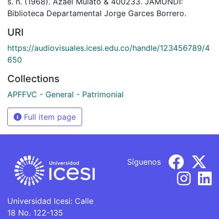
s. n. (1968). Azael Mulato & 400233. JAMUNDI:
Biblioteca Departamental Jorge Garces Borrero.
URI
https://audiovisuales.icesi.edu.co/handle/123456789/4
650
Collections
APFFVC - General - Patrimonial
Full item page
Síguenos
Universidad Icesi: Calle
18 No. 122-135