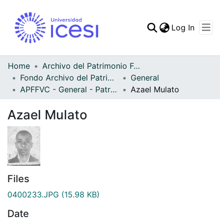
(curren
Log In
Communities & Collec
All of DSpace
Home
Archivo del Patrimonio Fotográfico y Fílmico del Valle del Cauca
Fondo Archivo del Patrimonio Fotográfico y Fílmico del Valle del Cauca
General
Statistics
APFFVC - General - Patrimonial
Azael Mulato
Azael Mulato
Files
0400233.JPG
(15.98 KB)
Date