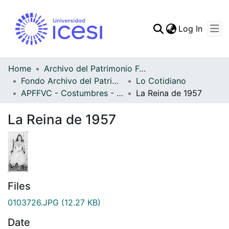
(curren
Log In
Communities & Collec
All of DSpace
Home
Archivo del Patrimonio Fotográfico y Fílmico del Valle del Cauca
Fondo Archivo del Patrimonio Fotográfico y Fílmico del Valle del Cauca
Lo Cotidiano
Statistics
APFFVC - Costumbres - Patrimonial
La Reina de 1957
La Reina de 1957
Files
0103726.JPG
(12.27 KB)
Date