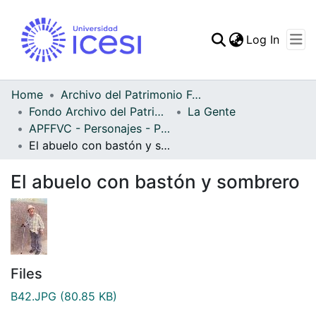
(curren
Log In
Communities & Collec
All of DSpace
Home
Archivo del Patrimonio Fotográfico y Fílmico del Valle del Cauca
Fondo Archivo del Patrimonio Fotográfico y Fílmico del Valle del Cauca
La Gente
Statistics
APFFVC - Personajes - Patrimonial
El abuelo con bastón y sombrero
El abuelo con bastón y sombrero
Files
B42.JPG
(80.85 KB)