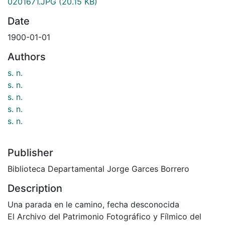
0201671.JPG
(20.15 KB)
Date
1900-01-01
Authors
s. n.
s. n.
s. n.
s. n.
s. n.
Publisher
Biblioteca Departamental Jorge Garces Borrero
Description
Una parada en le camino, fecha desconocida
El Archivo del Patrimonio Fotográfico y Fílmico del