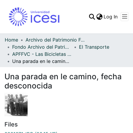
(curren
Log In
Communities & Collec
All of DSpace
Home
Archivo del Patrimonio Fotográfico y Fílmico del Valle del Cauca
Fondo Archivo del Patrimonio Fotográfico y Fílmico del Valle del Cauca
El Transporte
Statistics
APFFVC - Las Bicicletas y Ca - Patrimonial
Una parada en le camino, fecha desconocida
Una parada en le camino, fecha
desconocida
Files