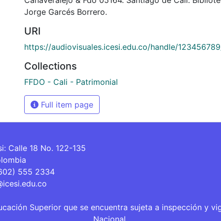
Jorge Garcés Borrero.
URI
https://audiovisuales.icesi.edu.co/handle/12345678
Collections
FFDO - Cali - Patrimonial
Full item page
si: Calle 18 No. 122-135
olombia
(602) 555 2334
@icesi.edu.co
ucación Superior que se encuentra sujeta a inspección y vi
Nacional.