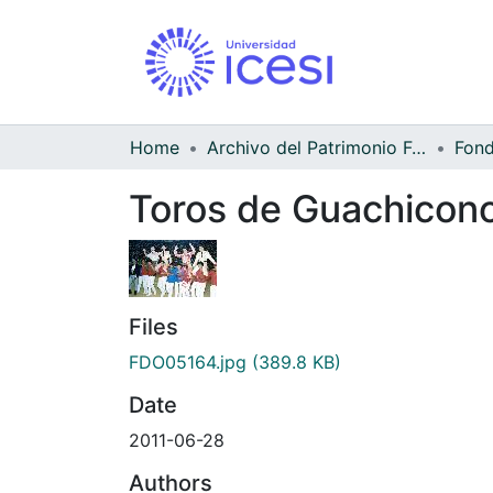
Home
Archivo del Patrimonio Fotográfico y Fílmico del Valle del Cauca
Toros de Guachicono
Files
FDO05164.jpg
(389.8 KB)
Date
2011-06-28
Authors