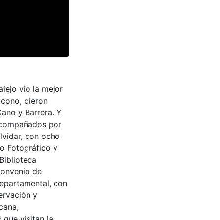
alejo vio la mejor
icono, dieron
Cano y Barrera. Y
 acompañados por
lvidar, con ocho
io Fotográfico y
Biblioteca
convenio de
Departamental, con
ervación y
cana,
 que visitan la