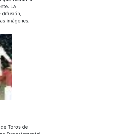
nte. La
 difusión,
 las imágenes.
 de Toros de
teca Departamental