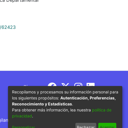
9/62423
Síguenos
Recopilamos y procesamos su información personal para
los siguientes propósitos:
Autenticación, Preferencias,
Reconocimiento y Estadísticas
.
Para obtener más información, lea nuestra
política de
privacidad
.
gilancia por parte del Ministerio de Educación
Personalizar
Rechazar
Aceptar