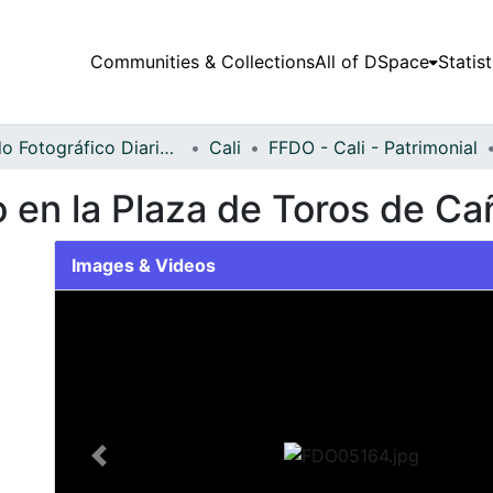
Communities & Collections
All of DSpace
Statist
Fondo Fotográfico Diario Occidente
Cali
FFDO - Cali - Patrimonial
 en la Plaza de Toros de Ca
Images & Videos
Slide 1 of 1
Previous