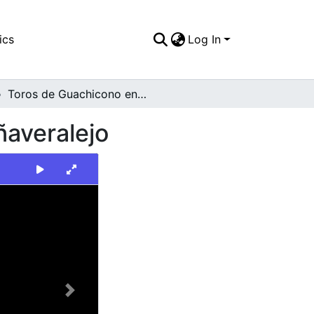
ics
Log In
Toros de Guachicono en la Plaza de Toros de Cañaveralejo
ñaveralejo
Next