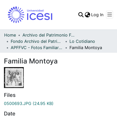
(curren
Log In
Communities & Collec
All of DSpace
Home
Archivo del Patrimonio Fotográfico y Fílmico del Valle del Cauca
Fondo Archivo del Patrimonio Fotográfico y Fílmico del Valle del Cauca
Lo Cotidiano
Statistics
APFFVC - Fotos Familiares - Patrimonial
Familia Montoya
Familia Montoya
Files
0500693.JPG
(24.95 KB)
Date