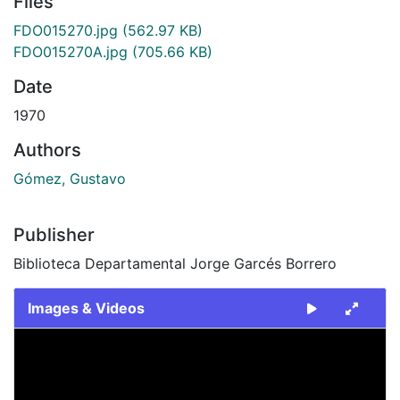
Files
FDO015270.jpg
(562.97 KB)
FDO015270A.jpg
(705.66 KB)
Date
1970
Authors
Gómez, Gustavo
Publisher
Biblioteca Departamental Jorge Garcés Borrero
Images & Videos
Slide 1 of 2