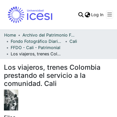
(curren
Log In
Communities & Collec
All of DSpace
Home
Archivo del Patrimonio Fotográfico y Fílmico del Valle del Cauca
Fondo Fotográfico Diario Occidente
Cali
Statistics
FFDO - Cali - Patrimonial
Los viajeros, trenes Colombia prestando el servicio a la comunidad. Cali
Los viajeros, trenes Colombia
prestando el servicio a la
comunidad. Cali