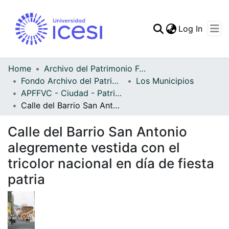
(curren
Log In
Communities & Collec
All of DSpace
Home
Archivo del Patrimonio Fotográfico y Fílmico del Valle del Cauca
Fondo Archivo del Patrimonio Fotográfico y Fílmico del Valle del Cauca
Los Municipios
Statistics
APFFVC - Ciudad - Patrimonial
Calle del Barrio San Antonio alegremente vestida con el tricolor nacional en día de fiesta patria
Calle del Barrio San Antonio
alegremente vestida con el
tricolor nacional en día de fiesta
patria