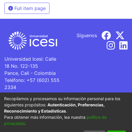
Full item page
Síguenos
Universidad Icesi: Calle
18 No. 122-135
Pance, Cali - Colombia
Teléfono: +57 (602) 555
2334
ventanillaunica@icesi.edu.co
Recopilamos y procesamos su información personal para los
siguientes propósitos:
Autenticación, Preferencias,
La Universidad Icesi es una Institución de Educación
Reconocimiento y Estadísticas
.
Superior que se encuentra sujeta a inspección y vigilancia
Para obtener más información, lea nuestra
política de
por parte del Ministerio de Educación Nacional.
privacidad
.