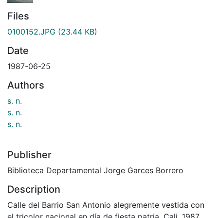
Files
0100152.JPG
(23.44 KB)
Date
1987-06-25
Authors
s. n.
s. n.
s. n.
Publisher
Biblioteca Departamental Jorge Garces Borrero
Description
Calle del Barrio San Antonio alegremente vestida con
el tricolor nacional en día de fiesta patria. Cali. 1987.