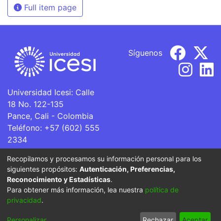
Full item page
Síguenos
Universidad Icesi: Calle
18 No. 122-135
Pance, Cali - Colombia
Teléfono: +57 (602) 555
2334
ventanillaunica@icesi.edu.co
Recopilamos y procesamos su información personal para los
siguientes propósitos:
Autenticación, Preferencias,
La Universidad Icesi es una Institución de Educación
Reconocimiento y Estadísticas
.
Superior que se encuentra sujeta a inspección y vigilancia
Para obtener más información, lea nuestra
política de
por parte del Ministerio de Educación Nacional.
privacidad
.
Cookie
Privacy
End User
Send
Personalizar
Rechazar
Aceptar