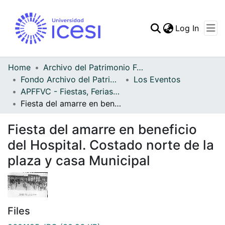
(curren
Log In
Communities & Collec
All of DSpace
Home
Archivo del Patrimonio Fotográfico y Fílmico del Valle del Cauca
Fondo Archivo del Patrimonio Fotográfico y Fílmico del Valle del Cauca
Los Eventos
Statistics
APFFVC - Fiestas, Ferias y Carnavales - Patrimonial
Fiesta del amarre en beneficio del Hospital. Costado norte de la plaza y casa Municipal
Fiesta del amarre en beneficio
del Hospital. Costado norte de la
plaza y casa Municipal
Files