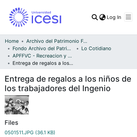
(curren
Log In
Communities & Collec
All of DSpace
Home
Archivo del Patrimonio Fotográfico y Fílmico del Valle del Cauca
Fondo Archivo del Patrimonio Fotográfico y Fílmico del Valle del Cauca
Lo Cotidiano
Statistics
APFFVC - Recreacion y Paseo - Patrimonial
Entrega de regalos a los niños de los trabajadores del Ingenio
Entrega de regalos a los niños de
los trabajadores del Ingenio
Files
0501511.JPG
(36.1 KB)