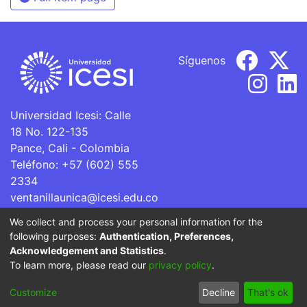
Síguenos
Universidad Icesi: Calle
18 No. 122-135
Pance, Cali - Colombia
Teléfono: +57 (602) 555
2334
ventanillaunica@icesi.edu.co
We collect and process your personal information for the
La Universidad Icesi es una Institución de Educación
following purposes:
Authentication, Preferences,
Superior que se encuentra sujeta a inspección y vigilancia
Acknowledgement and Statistics
.
por parte del Ministerio de Educación Nacional.
To learn more, please read our
privacy policy
.
Cookie
Privacy
End User
Send
Customize
Decline
That's ok
settings
policy
Agreement
Feedback