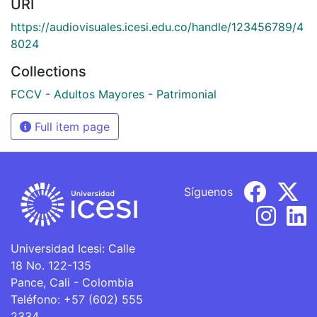
URI
https://audiovisuales.icesi.edu.co/handle/123456789/4
8024
Collections
FCCV - Adultos Mayores - Patrimonial
Full item page
Síguenos
Universidad Icesi: Calle
18 No. 122-135
Pance, Cali - Colombia
Teléfono: +57 (602) 555
2334