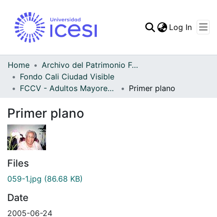
(curren
Log In
Communities & Collec
All of DSpace
Home
Archivo del Patrimonio Fotográfico y Fílmico del Valle del Cauca
Fondo Cali Ciudad Visible
Statistics
FCCV - Adultos Mayores - Patrimonial
Primer plano
Primer plano
Files
059-1.jpg
(86.68 KB)
Date
2005-06-24