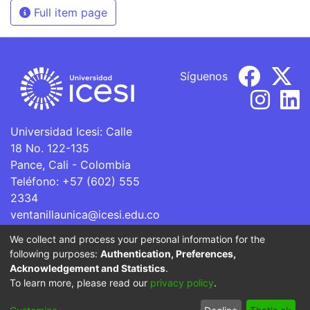
Full item page
Síguenos
Universidad Icesi: Calle
18 No. 122-135
Pance, Cali - Colombia
Teléfono: +57 (602) 555
2334
ventanillaunica@icesi.edu.co
We collect and process your personal information for the
La Universidad Icesi es una Institución de Educación
following purposes:
Authentication, Preferences,
Superior que se encuentra sujeta a inspección y vigilancia
Acknowledgement and Statistics
.
por parte del Ministerio de Educación Nacional.
To learn more, please read our
privacy policy
.
Cookie
Privacy
End User
Send