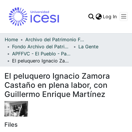
(curren
Log In
Communities & Collec
All of DSpace
Home
Archivo del Patrimonio Fotográfico y Fílmico del Valle del Cauca
Fondo Archivo del Patrimonio Fotográfico y Fílmico del Valle del Cauca
La Gente
Statistics
APFFVC - El Pueblo - Patrimonial
El peluquero Ignacio Zamora Castaño en plena labor, con Guillermo Enrique Martínez
El peluquero Ignacio Zamora
Castaño en plena labor, con
Guillermo Enrique Martínez
Files