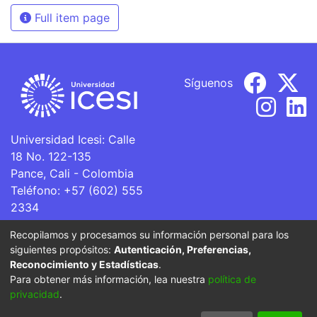
Full item page
Síguenos
Universidad Icesi: Calle
18 No. 122-135
Pance, Cali - Colombia
Teléfono: +57 (602) 555
2334
ventanillaunica@icesi.edu.co
Recopilamos y procesamos su información personal para los
siguientes propósitos:
Autenticación, Preferencias,
La Universidad Icesi es una Institución de Educación
Reconocimiento y Estadísticas
.
Superior que se encuentra sujeta a inspección y vigilancia
Para obtener más información, lea nuestra
política de
por parte del Ministerio de Educación Nacional.
privacidad
.