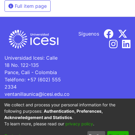
Full item page
Síguenos
Universidad Icesi: Calle
18 No. 122-135
Pance, Cali - Colombia
Teléfono: +57 (602) 555
2334
ventanillaunica@icesi.edu.co
We collect and process your personal information for the
La Universidad Icesi es una Institución de Educación
following purposes:
Authentication, Preferences,
Superior que se encuentra sujeta a inspección y vigilancia
Acknowledgement and Statistics
.
por parte del Ministerio de Educación Nacional.
To learn more, please read our
privacy policy
.
Cookie
Privacy
End User
Send