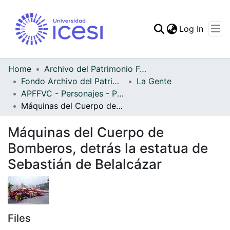
(curren
Log In
Communities & Collec
All of DSpace
Home
Archivo del Patrimonio Fotográfico y Fílmico del Valle del Cauca
Fondo Archivo del Patrimonio Fotográfico y Fílmico del Valle del Cauca
La Gente
Statistics
APFFVC - Personajes - Patrimonial
Máquinas del Cuerpo de Bomberos, detrás la estatua de Sebastián de Belalcázar
Máquinas del Cuerpo de
Bomberos, detrás la estatua de
Sebastián de Belalcázar
Files