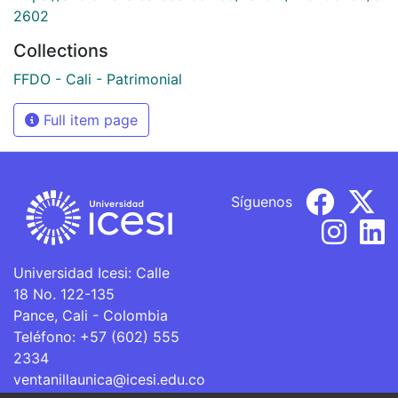
2602
Collections
FFDO - Cali - Patrimonial
Full item page
Síguenos
Universidad Icesi: Calle
18 No. 122-135
Pance, Cali - Colombia
Teléfono: +57 (602) 555
2334
ventanillaunica@icesi.edu.co