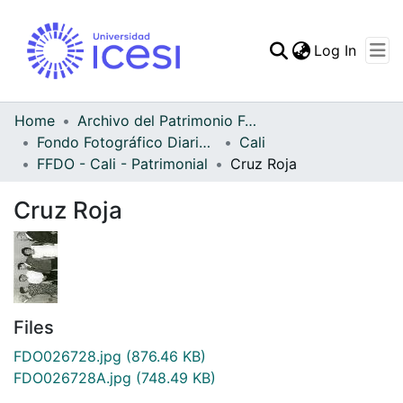
(curren
Log In
Communities & Collec
All of DSpace
Home
Archivo del Patrimonio Fotográfico y Fílmico del Valle del Cauca
Fondo Fotográfico Diario Occidente
Cali
Statistics
FFDO - Cali - Patrimonial
Cruz Roja
Cruz Roja
Files
FDO026728.jpg
(876.46 KB)
FDO026728A.jpg
(748.49 KB)