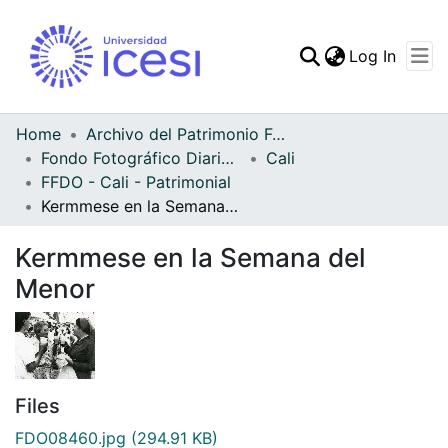
(curren
Log In
Communities & Collec
All of DSpace
Home
Archivo del Patrimonio Fotográfico y Fílmico del Valle del Cauca
Fondo Fotográfico Diario Occidente
Cali
Statistics
FFDO - Cali - Patrimonial
Kermmese en la Semana del Menor
Kermmese en la Semana del
Menor
Files
FDO08460.jpg
(294.91 KB)