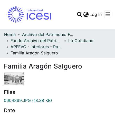
(curren
Log In
Communities & Collec
All of DSpace
Home
Archivo del Patrimonio Fotográfico y Fílmico del Valle del Cauca
Fondo Archivo del Patrimonio Fotográfico y Fílmico del Valle del Cauca
Lo Cotidiano
Statistics
APFFVC - Interiores - Patrimonial
Familia Aragón Salguero
Familia Aragón Salguero
Files
0604869.JPG
(18.38 KB)
Date