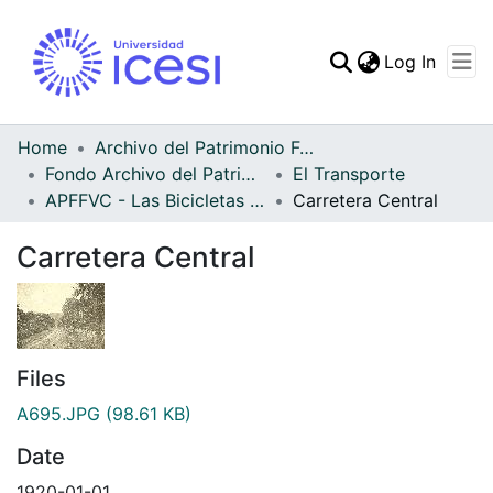
(curren
Log In
Communities & Collec
All of DSpace
Home
Archivo del Patrimonio Fotográfico y Fílmico del Valle del Cauca
Fondo Archivo del Patrimonio Fotográfico y Fílmico del Valle del Cauca
El Transporte
Statistics
APFFVC - Las Bicicletas y Ca - Patrimonial
Carretera Central
Carretera Central
Files
A695.JPG
(98.61 KB)
Date
1920-01-01